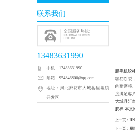
联系我们
全国服务热线:
NATIONAL SERVICE
HOTLINE:
13483631990
手机：13483631990
脱毛机胶
邮箱：954846800@qq.com
容易断裂
的耐磨损
地址：河北廊坊市大城县里坦镇
度满足客
开发区
大城县汇纳
胶棒
本文
上一页：
HN
下一页：
脱