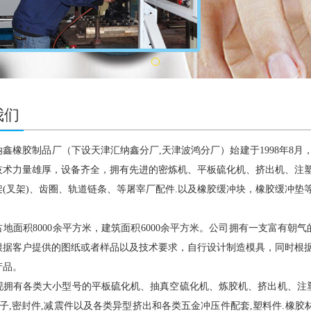
我们
纳鑫橡胶制品厂（下设天津汇纳鑫分厂,天津波鸿分厂）始建于1998年8
技术力量雄厚，设备齐全，拥有先进的密炼机、平板硫化机、挤出机、注
架(叉架)、齿圈、轨道链条、等屠宰厂配件.以及橡胶缓冲块，橡胶缓冲
面积8000余平方米，建筑面积6000余平方米。公司拥有一支富有朝
根据客户提供的图纸或者样品以及技术要求，自行设计制造模具，同时根
产品。
有各类大小型号的平板硫化机、抽真空硫化机、炼胶机、挤出机、注塑机
管子,密封件,减震件以及各类异型挤出和各类五金冲压件配套,塑料件.橡胶材