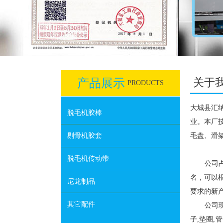
关于
产品展示
PRODUCTS
大城县汇
脱毛机胶棒
业。本厂
剔骨机胶套
毛盘、滑
脱毛机传动带
公司占地
名，可以
尼龙制品
要求的新
其它配件
公司现拥
子,垫圈,